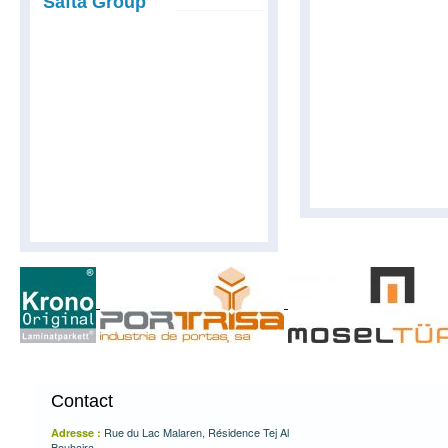
Safta Group
Home Space
Sakmo Services
Safta Trade
SF Promotion
immobilière
SMSE
Contactez-Nous
Contact
Rue du Lac Malaren, Résidence Tej Al
Adresse :
Bouhaira