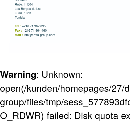
Rubis II, B04
Les Berges du Lac
Tunis, 1053
Tunisia
+216 71 962 095
Tel :
+216 71 964 460
Fax :
info@safta-group.com
Mail :
Warning
: Unknown:
open(/kunden/homepages/27/d
group/files/tmp/sess_577893
O_RDWR) failed: Disk quota e